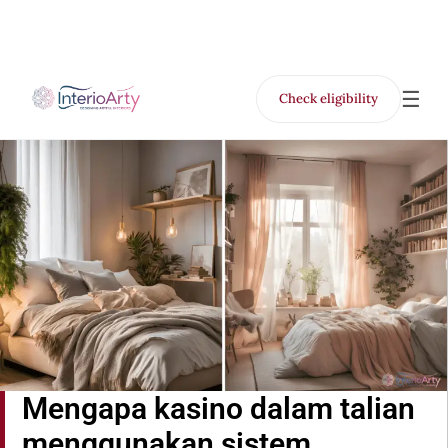
Skip
to
content
☰
Check eligibility
for Free VR offer
Mengapa kasino dalam talian
menggunakan sistem