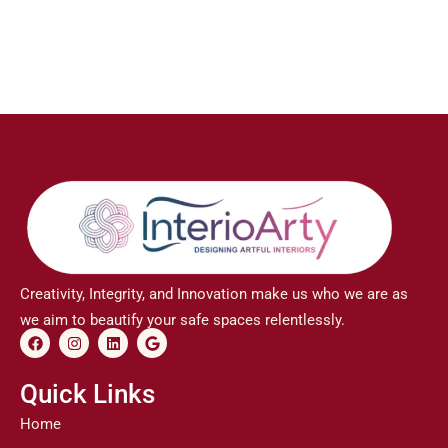
Creativity, Integrity, and Innovation make us who we are as
we aim to beautify your safe spaces relentlessly.
F
I
L
G
a
n
i
o
c
s
n
o
e
t
k
g
Quick Links
b
a
e
l
o
g
d
e
Home
o
r
i
k
a
n