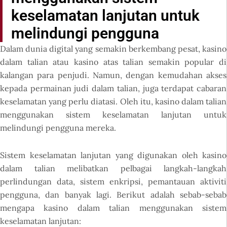
keselamatan lanjutan untuk
melindungi pengguna
Dalam dunia digital yang semakin berkembang pesat, kasino
dalam talian atau kasino atas talian semakin popular di
kalangan para penjudi. Namun, dengan kemudahan akses
kepada permainan judi dalam talian, juga terdapat cabaran
keselamatan yang perlu diatasi. Oleh itu, kasino dalam talian
menggunakan sistem keselamatan lanjutan untuk
melindungi pengguna mereka.
Sistem keselamatan lanjutan yang digunakan oleh kasino
dalam talian melibatkan pelbagai langkah-langkah
perlindungan data, sistem enkripsi, pemantauan aktiviti
pengguna, dan banyak lagi. Berikut adalah sebab-sebab
mengapa kasino dalam talian menggunakan sistem
keselamatan lanjutan: