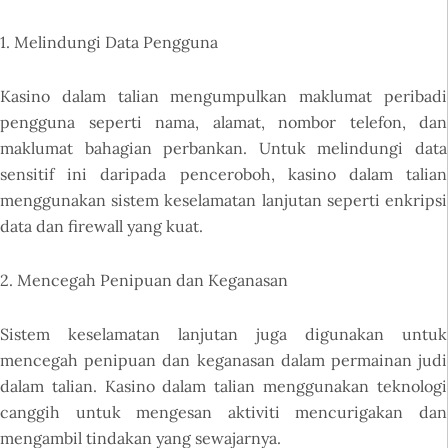
1. Melindungi Data Pengguna
Kasino dalam talian mengumpulkan maklumat peribadi
pengguna seperti nama, alamat, nombor telefon, dan
maklumat bahagian perbankan. Untuk melindungi data
sensitif ini daripada penceroboh, kasino dalam talian
menggunakan sistem keselamatan lanjutan seperti enkripsi
data dan firewall yang kuat.
2. Mencegah Penipuan dan Keganasan
Sistem keselamatan lanjutan juga digunakan untuk
mencegah penipuan dan keganasan dalam permainan judi
dalam talian. Kasino dalam talian menggunakan teknologi
canggih untuk mengesan aktiviti mencurigakan dan
mengambil tindakan yang sewajarnya.